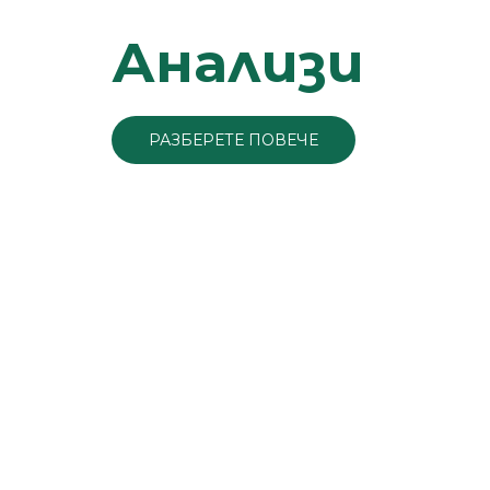
Анализи
РАЗБЕРЕТЕ ПОВЕЧЕ