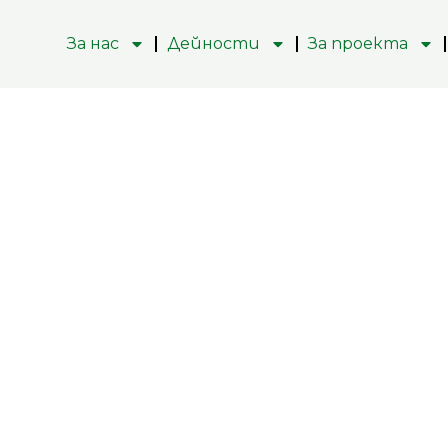
За нас
Дейности
За проекта