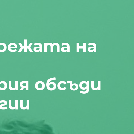
режата на
рия обсъди
гии