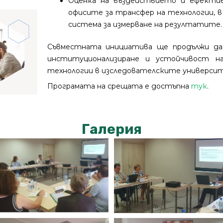
Оценка на въздействието и ефекти
офисите за трансфер на технологии, 
система за измерване на резултатите.
Съвместната инициатива ще продължи да
институционализиране и устойчивост н
технологии в изследователските универси
Програмата на срещата е достъпна
тук
.
Галерия