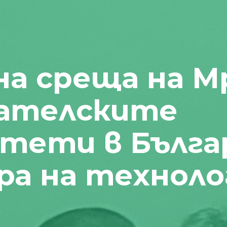
а среща на М
вателските
тети в Бълга
а на техноло