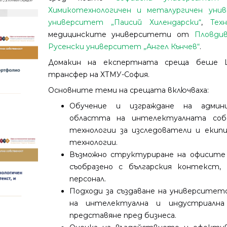
Химикотехнологичен и металургичен уни
университет „Паисий Хилендарски“
,
Тех
медицинските университети от
Пловди
Русенски университет „Ангел Кънчев“
.
Домакин на експертната среща беше Ц
трансфер на ХТМУ-София.
Основните теми на срещата включваха:
Обучение и изграждане на адми
областта на интелектуалната соб
технологии за изследователи и екип
технологии.
Възможно структуриране на офисите 
съобразено с българския контекст,
персонал.
Подходи за създаване на университе
на интелектуална и индустриалн
представяне пред бизнеса.