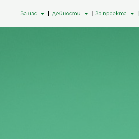
За нас
Дейности
За проекта