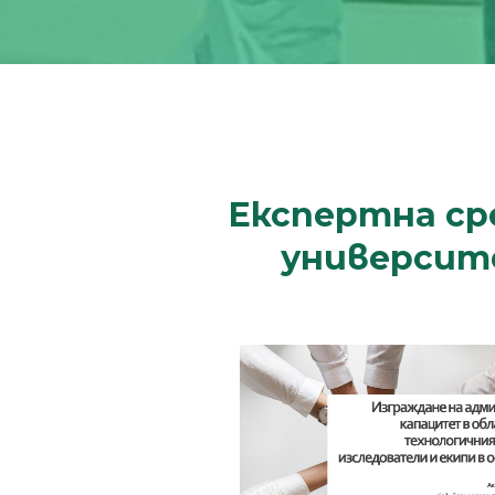
Експертна ср
университ