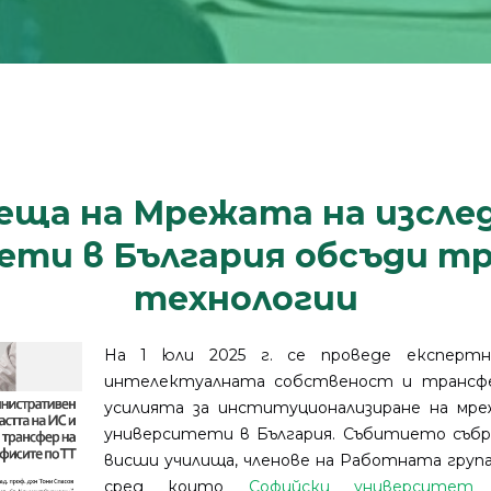
еща на Мрежата на изсл
ети в България обсъди тр
технологии
На 1 юли 2025 г. се проведе експерт
интелектуалната собственост и трансфе
усилията за институционализиране на мр
университети в България. Събитието съб
висши училища, членове на Работната група
сред които
Софийски университет „