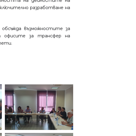
вността на дейностите на
включително разработване на
 обсъжда възможностите за
а офисите за трансфер на
тети.