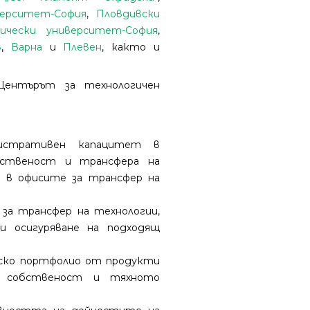
верситет-София
,
Пловдивски
нически университет-София
,
в
,
Варна
и
Плевен
, както и
ентърът за технологичен
нистративен капацитет в
ственост и трансфера на
и в офисите за трансфер на
за трансфер на технологии,
 и осигуряване на подходящ
тско портфолио от продукти
а собственост и тяхното