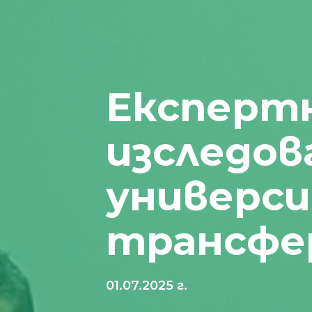
Експертн
изследо
универси
трансфер
01.07.2025 г.