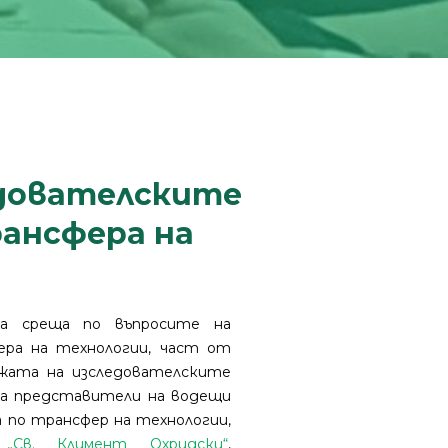
едователските
ансфера на
на среща по въпросите на
ра на технологии, част от
ежата на изследователските
ра представители на водещи
 по трансфер на технологии,
Св. Климент Охридски“
,