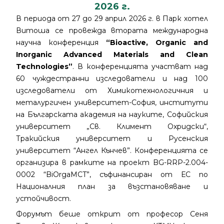
2026 г.
В периода от 27 до 29 април 2026 г. в Парк хотел
Витоша се провежда втората международна
научна конференция
“Bioactive, Organic and
Inorganic Advanced Materials and Clean
Technologies”
. В конференцията участват над
60 чуждестранни изследователи и над 100
изследователи от Химикотехнологичния и
металургичен университет-София, институти
на Българската академия на науките, Софийския
университет „Св. Климент Охридски“,
Тракийския университет и Русенския
университет “Ангел Кънчев”. Конференцията се
организира в рамките на проект BG-RRP-2.004-
0002 “BiOrgaMCT”, съфинансиран от ЕС по
Националния план за възстановяване и
устойчивост.
Форумът беше открит от професор Сеня