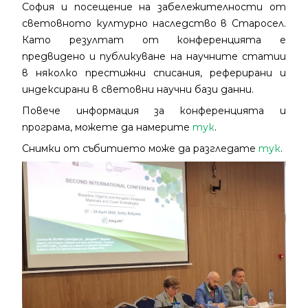
София и посещение на забележителности от
световното културно наследство в Старосел.
Като резултат от конференцията е
предвидено и публикуване на научните статии
в няколко престижни списания, реферирани и
индексирани в световни научни бази данни.
Повече информация за конференцията и
програма, можете да намерите
тук
.
Снимки от събитието може да разгледате
тук
.