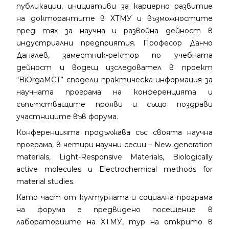
публикации, инициативи за кариерно развитие
на докторантите в ХТМУ и възможностите
пред тях за научна и развойна дейност в
индустриални предприятия. Професор Данчо
Даналев, заместник-ректор по учебната
дейност и водещ изследовател в проект
“BiOrgaMCT” сподели практическа информация за
научната програма на конференцията и
съпътстващите прояви и също поздрави
участниците във форума.
Конференцията продължава със своята научна
програма, в четири научни сесии – New generation
materials, Light-Responsive Materials, Biologically
active molecules и Electrochemical methods for
material studies.
Като част от културната и социална програма
на форума е предвидено посещение в
лабораториите на ХТМУ, тур на открито в