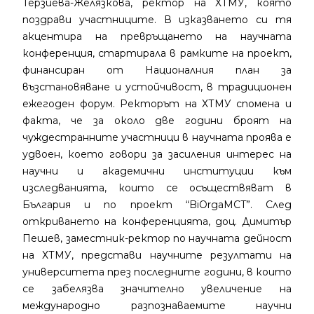
Терзиева-Желязкова, ректор на ХТМУ, която
поздрави участниците. В изказването си тя
акцентира на превръщането на научната
конференция, стартирала в рамките на проект,
финансиран от Националния план за
възстановяване и устойчивост, в традиционен
eжегоден форум. Ректорът на ХТМУ спомена и
факта, че за около две години броят на
чуждестранните участници в научната проява е
удвоен, което говори за засиления интерес на
научни и академични институции към
изследванията, които се осъществяват в
България и по проект “BiOrgaMCT”. След
откриването на конференцията, доц. Димитър
Пешев, заместник-ректор по научната дейност
на ХТМУ, представи научните резултати на
университета през последните години, в които
се забелязва значително увеличение на
международно разпознаваемите научни