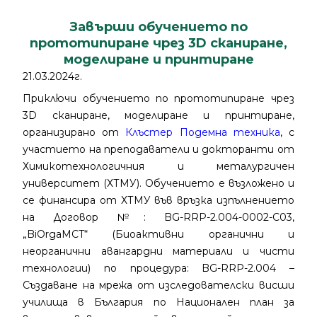
Завърши обучението по
прототипиране чрез 3D сканиране,
моделиране и принтиране
21.03.2024г.
Приключи обучението по прототипиране чрез
3D сканиране, моделиране и принтиране,
организирано от
Клъстер Подемна техника
, с
участието на преподаватели и докторанти от
Химикотехнологичния и металургичен
университет (ХТМУ). Обучението е възложено и
се финансира от ХТМУ във връзка изпълнението
на Договор №: BG-RRP-2.004-0002-C03,
„BiOrgaMCT“ (Биоактивни органични и
неорганични авангардни материали и чисти
технологии) по процедура: BG-RRP-2.004 –
Създаване на мрежа от изследователски висши
училища в България по Национален план за