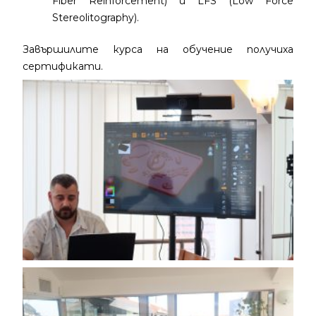
Fiber Reinforcement) и LFS (Low Force
Stereolitography).
Завършилите курса на обучение получиха
сертификати.