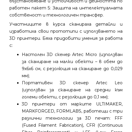
възстановяване и устойчивост и дейността по
работен пакет 5: Защита на интелектуалната
собственост и технологичен трансфер.
Участниците в курса сканираха детайли и
изработиха свои прототипи с използването на
3D принтери. Бяха придобити умения за работа
с:
Настолен 3D скенер Artec Micro (използван
за сканиране на малки обекти – в обем до
9х6х6 см, с резолюция на сканиране до 0,029
мм);
Портативен 3D скенер Artec Leo
(използван за сканиране на средни към
големи обекти, с резолюция до 0,1 мм);
3D принтери от марките ULTIMAKER,
MARKFORGED, FORMLABS, работещи с три
различни технологии за 3D печат: FFF
(Fused Filament Fabrication), CFR (Continuous