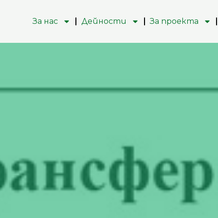
За нас
Дейности
За проекта