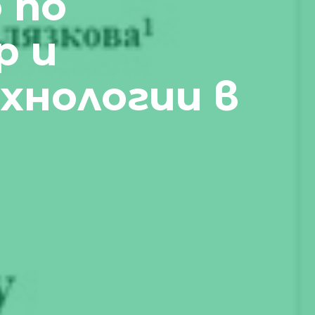
 по
р и
хнологии в