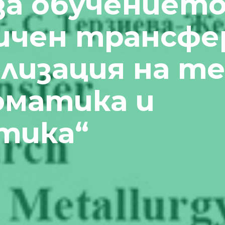
а обучението
ичен трансфе
лизация на те
оматика и
тика“