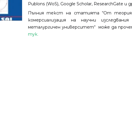
Publons (WoS), Google Scholar, ResearchGate и д
Пълния текст на статията “От теория 
комерсиализация на научни изследвани
металургичен университет“ може да проч
тук.
Други дейности