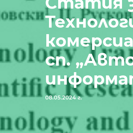
Статия з
Технолог
комерсиа
сп. „Авт
информа
08.05.2024 г.