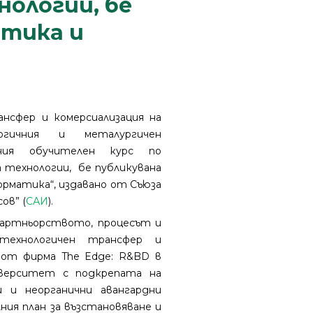
нологии, бе
атика и
сфер и комерсиализация на
огичния и металургичен
ения обучителен курс по
а технологии, бе публикувана
форматика“, издавано от Съюзa
ов” (
САИ
).
артньорството, процесът и
технологичен трансфер и
о от фирма The Edge: R&BD в
иверситет с подкрепата на
 и неорганични авангардни
ния план за възстановяване и