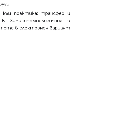
руги.
към практика: трансфер и
я в Химикотехнологичния и
етете в електронен вариант