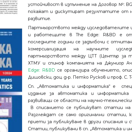
устойчивост в изпълнение на Договор №: BG
покажат и дискутират резултатите от н
развитие.
Партньорството между изследователите 
и работещите в The Edge: R&BD е от 
последните години се задълбочи с отчита
комерсиализация на научните изсл
партньорството между ЦТТ (Център за тр
ХТМУ и спиноф компанията на Джуниор А
Edge: R&BD
се организира обучението, опи
Дишовски, доц. д-р. Петко Русков и проф. С. 
Сп. „Автоматика и информатика“ е специ
издание за автоматика и информатика 
развиващи се области на научно-техническия
В списанието се публикуват статии на б
Разглеждат се само оригинални статии, к
приети за публикуване в други списания и 
Статии, публикувани в сп. „Автоматика и ин