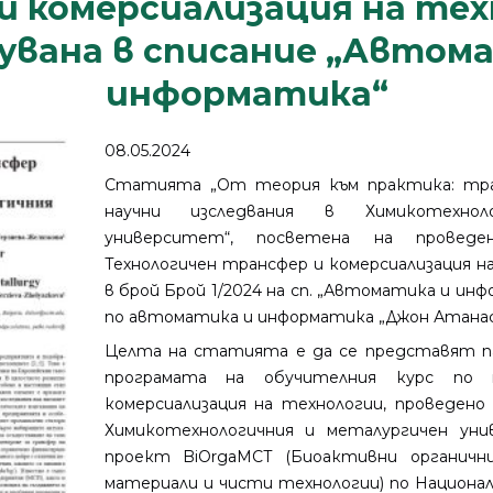
 комерсиализация на тех
увана в списание „Автом
информатика“
08.05.2024
Статията „От теория към практика: тран
научни изследвания в Химикотехнол
университет“, посветена на провед
Технологичен трансфер и комерсиализация н
в брой Брой 1/2024 на сп. „Автоматика и ин
по автоматика и информатика „Джон Атанас
Целта на статията е да се представят п
програмата на обучителния курс по 
комерсиализация на технологии, проведен
Химикотехнологичния и металургичен ун
проект BiOrgaMCT (Биоактивни органични
материали и чисти технологии) по Национал