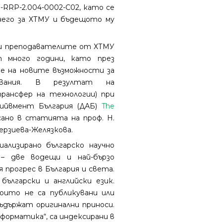
-RRP-2.004-0002-C02, като се
его за ХТМУ и бъдещото му
и преподавателите от ХТМУ
много години, като през
не на новите възможности за
едвания. В резултат на
ансфер на технологии) при
чийвмент България (ДАБ)
The
сано в статията на проф. Н.
Терзиева-Желязкова.
ализирано българско научно
– две водещи и най-бързо
 прогрес в България и света.
ългарски и английски език.
оито не са публикувани или
съдържат оригинални приноси.
форматика“, са индексирани в