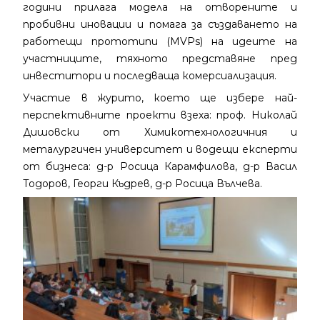
години прилага модела на отворените и
пробивни иновации и помага за създаването на
работещи прототипи (MVPs) на идеите на
участниците, тяхното представяне пред
инвеститори и последваща комерсиализация.
Участие в журито, което ще избере най-
перспективните проекти взеха: проф. Николай
Дишовски от Химикотехнологичния и
металургичен университет и водещи експерти
от бизнеса: д-р Росица Карамфилова, д-р Васил
Тодоров, Георги Къдрев, д-р Росица Вълчева.