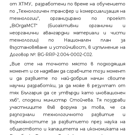
от ХТМУ, разработени по време на обучението
по „Технологичен трансфер и комерсиализация на
технологии“, организирано по проект
„BiOrgaMCT“ (Биоактивни органични и
неорганични авангардни материали и чисти
технологии) по Национален план за
възстановяване и устойчивост, в изпълнение на
Договор №: BG-RRP-2.004-0002-C02.
„Вие сте на точното място в подходящия
момент и се надявам да сграбчите този момент
и да развиете по най-добрия начин своите
научни разработки, за да може в резултат от
тях България да се утвърди като иновационен
хъб“, сподели министър Стойчева. Тя поздрави
участниците във форума за това, че са
разпознали технологичното развитие и
възможностите за развитието през наука на
обществото и капацитета на икономиката на