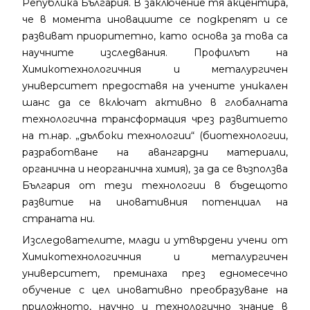
Република България. В заключение тя акцентира,
че в момента иновациите се подкрепят и се
развиват приоритетно, като основа за това са
научните изследвания. Профилът на
Химикотехнологичния и металургичен
университет предоставя на учените уникален
шанс да се включат активно в глобалната
технологична трансформация чрез развитието
на т.нар. „дълбоки технологии“ (биотехнологии,
разработване на авангардни материали,
органична и неорганична химия), за да се възползва
България от тези технологии в бъдещото
развитие на иновативния потенциал на
страната ни.
Изследователите, млади и утвърдени учени от
Химикотехнологичния и металургичен
университет, преминаха през едномесечно
обучение с цел иновативно преобразуване на
приложното, научно и технологично знание в