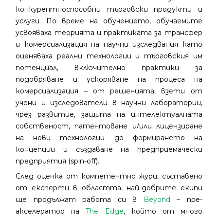
конкурентноспособни търговски продукти и
услуги. По време на обучението, обучаемите
усвояваха теорията и практиката за трансфер
и комерсиализация на научни изследвания като
оценяваха реални технологии и търговския им
потенциал, включително практики за
подобряване и ускоряване на процеса на
комерсиализация – от решенията, взети от
учени и изследователи в научни лаборатории,
чрез развитие, защита на интелектуалната
собственост, патентоване и/или лицензиране
на нови технологии до формирането на
концепции и създаване на предприемачески
предприятия (spin-off).
След оценка от компетентно жури, съставено
от експерти в областта, най-добрите екипи
ще продължат работа си в
Beyond
– пре-
акселератор на
The Edge
, който от много