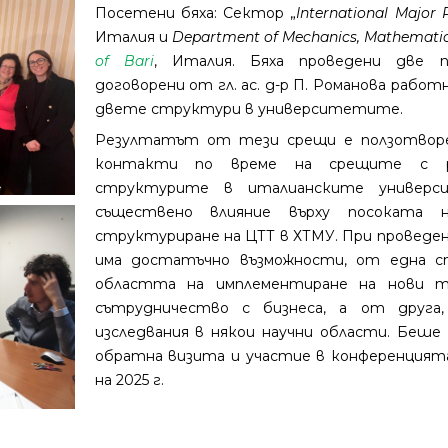
Посетени бяха: Сектор „
International Major 
Италия и
Department of Mechanics, Mathemat
of Bari
, Италия. Бяха проведени две п
договорени от гл. ас. д-р П. Романова рабо
двете структури в университетите.
Резултатът от тези срещи е ползотворе
контакти по време на срещите с р
структурите в италианските универси
съществено влияние върху посоката
структуриране на ЦТТ в ХТМУ. При проведен
има достатъчно възможности, от една с
областта на имплементиране на нови т
сътрудничество с бизнеса, а от друга
изследвания в някои научни области. Беше
обратна визита и участие в конференцият
на 2025 г.