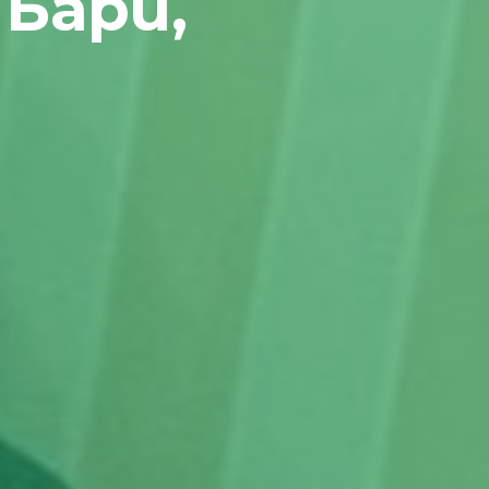
Бари,