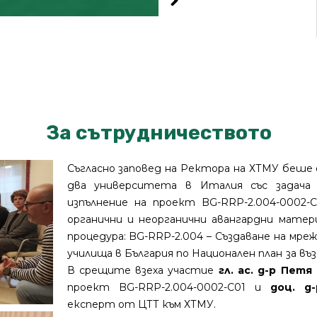
За сътрудничеството
Съгласно заповед на Ректора на ХТМУ беше
два университета в Италия със задача „
изпълнение на проект BG-RRP-2.004-0002-
органични и неорганични авангардни матер
процедура: BG-RRP-2.004 – Създаване на мр
училища в България по Национален план за в
В срещите взеха участие
гл. ас. д-р Пет
проект BG-RRP-2.004-0002-C01 и
доц. д
експерт от ЦТТ към ХТМУ.