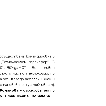
 осъществена командировка в
Технологичен трансфер“ (в
C01, BiOrgaMCT – Биоактивни
иали и чисти технологии, по
ежа от изследователски висши
ъзстановяване и устойчивост).
я Романова
– изследовател по
-р Станислава Ковачева
–