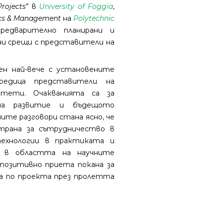
Projects
” в
University of Foggia
,
ics & Management
на
Polytechnic
редварително планирани и
тни срещи с представители на
н най-вече с установените
едица представители на
тети. Очакванията са за
 на развитие и бъдещото
ите разговори стана ясно, че
трана за сътрудничество в
ехнологии в практиката и
, в областта на научните
 позитивно приета покана за
а по проекта през пролетта