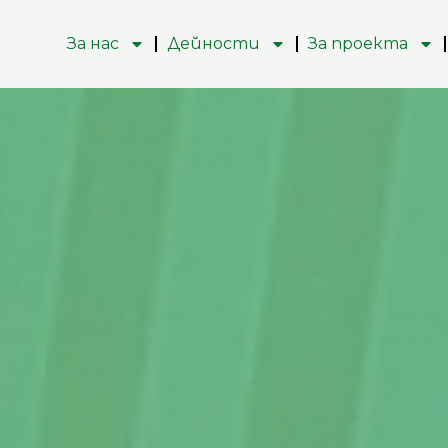
За нас
Дейности
За проекта