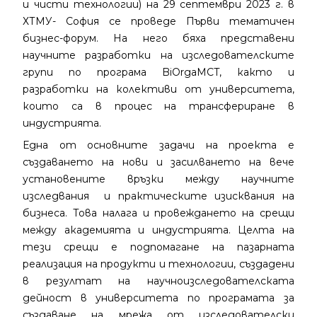
и чисти технологии) на 29 септември 2023 г. в
ХТМУ- София се проведе Първи тематичен
бизнес-форум. На него бяха представени
научните разработки на изследователските
групи по програма BiOrgaMCT, както и
разработки на колективи от университета,
които са в процес на трансфериране в
индустрията.
Една от основните задачи на проекта е
създаването на нови и засилването на вече
установените връзки между научните
изследвания и практическите изисквания на
бизнеса. Това налага и провеждането на срещи
между академията и индустрията. Целта на
тези срещи е подпомагане на пазарната
реализация на продукти и технологии, създадени
в резултат на научноизследователската
дейност в университета по програмата за
създаване на мрежа от изследователски