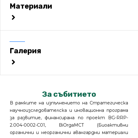
Материали
Галерия
За събитието
В рамките на изпълнението на
Стратегическа
научноизследователска и иновационна програма
за развитие
, финансирана по проект BG-RRP-
2.004-0002-C01, BiOrgaMCT (Биоактивни
органични и неорганични авангардни материали