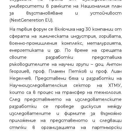
университети в рамките на Националния план
за възстановяване и устойчивост
(NextGeneretion EU).
На първия форум се включиха над 30 компании от
сферата на химическата индустрия, горивата,
военно-промишления комплекс, металургията,
енергетиката и др. По време на срещата
своите разработки представиха
ръководителите на научни групи – доц. Антон
Георгиев, проф. Пламен Петков и проф. Лиан
Неделчев. Представени бяха и разработки на
Научноизследователския сектор на ХТМУ,
които са в процес на трансфер на технология.
След представянето на изследователските
разработки се проведе дискусия между
изследователите и фирмите за възможно
приложение на представеното и следващи
стъпки в организацията на партньорски